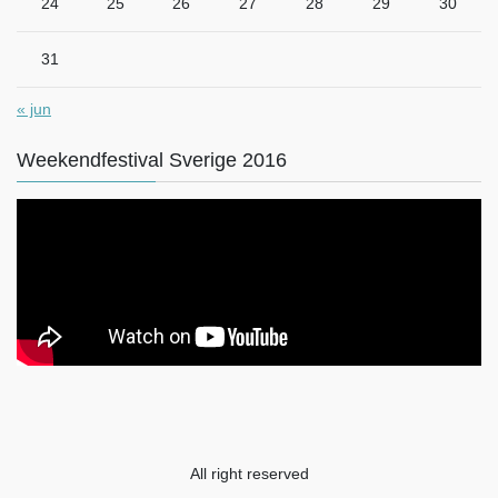
24
25
26
27
28
29
30
31
« jun
Weekendfestival Sverige 2016